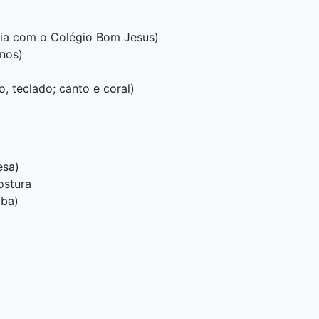
ria com o Colégio Bom Jesus)
nos)
o, teclado; canto e coral)
esa)
ostura
iba)